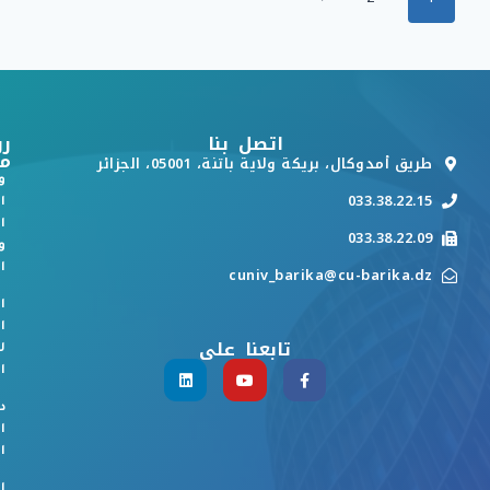
اتصل بنا
رو
م
طريق أمدوكال، بريكة ولاية باتنة، 05001، الجزائر
و
033.38.22.15
ا
ا
033.38.22.09
و
ا
cuniv_barika@cu-barika.dz
ا
ا
تابعنا على
ل
ا
د
ا
ا
ا