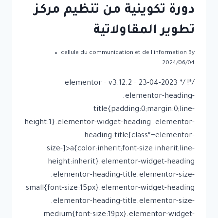
دورة تكوينية من تنظيم مركز
تطوير المقاولاتية
cellule du communication et de l'information
By
2024/06/04
/*! elementor – v3.12.2 – 23-04-2023 */
.elementor-heading-
title{padding:0;margin:0;line-
height:1}.elementor-widget-heading .elementor-
heading-title[class*=elementor-
size-]>a{color:inherit;font-size:inherit;line-
height:inherit}.elementor-widget-heading
.elementor-heading-title.elementor-size-
small{font-size:15px}.elementor-widget-heading
.elementor-heading-title.elementor-size-
medium{font-size:19px}.elementor-widget-