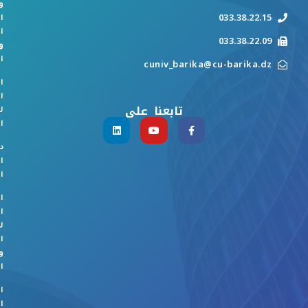
و
033.38.22.15
ا
ا
033.38.22.09
و
ا
cuniv_barika@cu-barika.dz
ا
ا
تابعنا على
ل
ا
د
ا
ا
ا
ا
ل
ا
و
ا
ا
ا