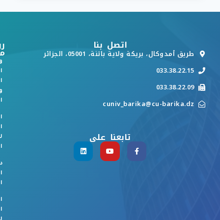
اتصل بنا
رو
م
طريق أمدوكال، بريكة ولاية باتنة، 05001، الجزائر
و
033.38.22.15
ا
ا
033.38.22.09
و
ا
cuniv_barika@cu-barika.dz
ا
ا
تابعنا على
ل
ا
د
ا
ا
ا
ا
ل