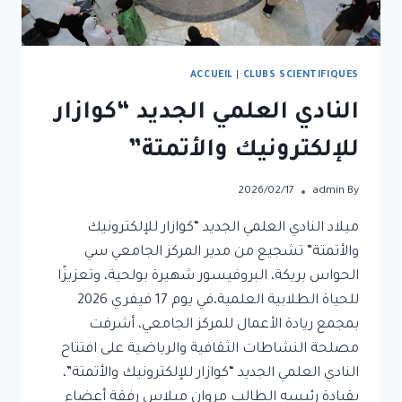
ACCUEIL
|
CLUBS SCIENTIFIQUES
النادي العلمي الجديد “كوازار
للإلكترونيك والأتمتة”
2026/02/17
admin
By
ميلاد النادي العلمي الجديد “كوازار للإلكترونيك
والأتمتة” تشجيع من مدير المركز الجامعي سي
الحواس بريكة، البروفيسور شهيرة بولحية، وتعزيزًا
للحياة الطلابية العلمية،في يوم 17 فيفري 2026
بمجمع ريادة الأعمال للمركز الجامعي، أشرفت
مصلحة النشاطات الثقافية والرياضية على افتتاح
النادي العلمي الجديد “كوازار للإلكترونيك والأتمتة”،
بقيادة رئيسه الطالب مروان ميلاس رفقة أعضاء