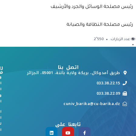
رئيس مصلحة الوسائل والجرد والأرشيف
رئيس مصلحة النظافة والصيانة
عدد الزيارات:
2٬550
اتصل بنا
رو
م
طريق أمدوكال، بريكة ولاية باتنة، 05001، الجزائر
و
033.38.22.15
ا
ا
033.38.22.09
و
ا
cuniv_barika@cu-barika.dz
ا
ا
تابعنا على
ل
ا