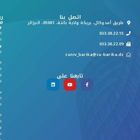
اتصل بنا
رو
م
طريق أمدوكال، بريكة ولاية باتنة، 05001، الجزائر
و
033.38.22.15
ا
ا
033.38.22.09
و
ا
cuniv_barika@cu-barika.dz
ا
ا
تابعنا على
ل
ا
د
ا
ا
ا
ا
ل
ا