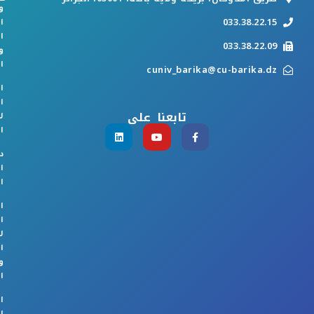
و
033.38.22.15
ا
ا
033.38.22.09
و
ا
cuniv_barika@cu-barika.dz
ا
ا
تابعنا على
ل
ا
د
ا
ا
ا
ا
ل
ا
و
ا
ا