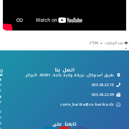
عدد الزيارات:
2٬538
اتصل بنا
رو
م
طريق أمدوكال، بريكة ولاية باتنة، 05001، الجزائر
و
033.38.22.15
ا
ا
033.38.22.09
و
ا
cuniv_barika@cu-barika.dz
ا
ا
تابعنا على
ل