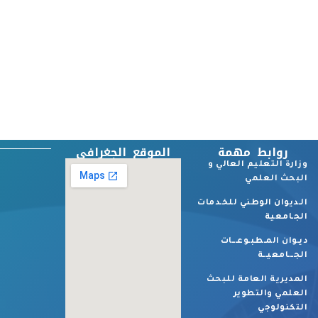
روابط مهمة
الموقع الجغرافي
وزارة التعليم العالي و
البحث العلمي
الـديوان الوطني للخـدمات
الجـامعية
ديـوان المـطبـوعـــات
الجـــامعيــة
المديرية العامة للبحث
العلمي والتطوير
التكنولوجي