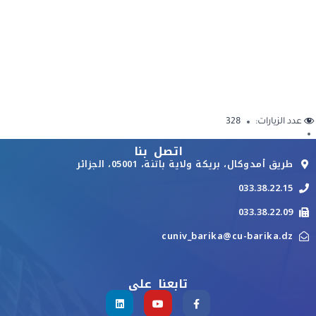
عدد الزيارات:
328
اتصل بنا
طريق أمدوكال، بريكة ولاية باتنة، 05001، الجزائر
033.38.22.15
033.38.22.09
cuniv_barika@cu-barika.dz
تابعنا على