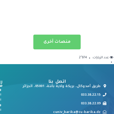
منصات أخرى
عدد الزيارات:
2٬974
اتصل بنا
رو
م
طريق أمدوكال، بريكة ولاية باتنة، 05001، الجزائر
و
033.38.22.15
ا
ا
033.38.22.09
و
ا
cuniv_barika@cu-barika.dz