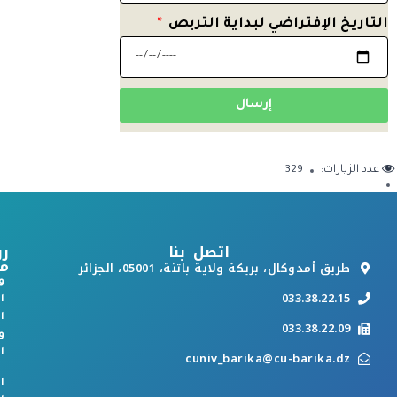
التاريخ الإفتراضي لبداية التربص
إرسال
عدد الزيارات:
329
اتصل بنا
رو
م
طريق أمدوكال، بريكة ولاية باتنة، 05001، الجزائر
و
033.38.22.15
ا
ا
033.38.22.09
و
ا
cuniv_barika@cu-barika.dz
ا