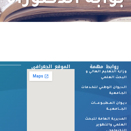
بوابة الدكتوراه
روابط مهمة
الموقع الجغرافي
وزارة التعليم العالي و
البحث العلمي
الـديوان الوطني للخـدمات
الجـامعية
ديـوان المـطبـوعـــات
الجـــامعيــة
المديرية العامة للبحث
العلمي والتطوير
التكنولوجي