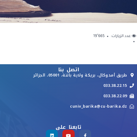
عدد الزيارات:
19٬665
اتصل بنا
طريق أمدوكال، بريكة ولاية باتنة، 05001، الجزائر
033.38.22.15
033.38.22.09
cuniv_barika@cu-barika.dz
تابعنا على