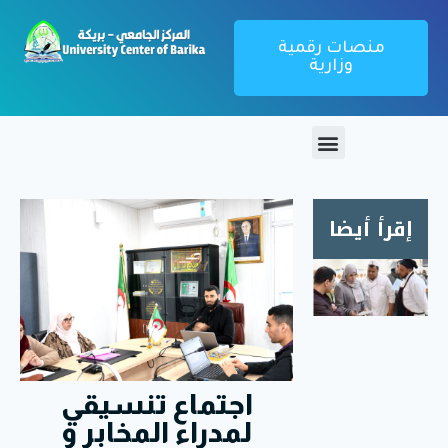
منصات رقمية
وزارية
إقرأ أيضا
زيارة
ميدانية
لمطعم
الإقامة
الجامعية
اجتماع تنسيقي
1000
سرير
لمدراء المخابر و
بريكة