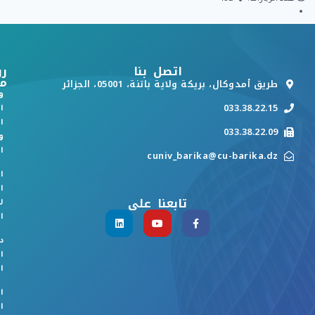
اتصل بنا
رو
م
طريق أمدوكال، بريكة ولاية باتنة، 05001، الجزائر
و
033.38.22.15
ا
ا
033.38.22.09
و
ا
cuniv_barika@cu-barika.dz
ا
ا
تابعنا على
ل
ا
د
ا
ا
ا
ا