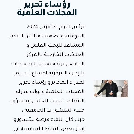
رؤساء تحرير
لمراقبة
المجلات العلمية
تحضير
وجبة
ترأس اليوم 21 أفريل 2024
الإفطار
في إطار
البروفيسور صهيب ميلاس المدير
متابعة وضعية
المساعد للبحث العلمي و
الإطعام
والنظافة على
العلاقات الخارجية بالمركز
مستوى
الإقامات
الجامعي بريكة بقاعة الاجتماعات
الجامعية،
بالإدارة المركزية اجتماع تنسيقي
لمدراء المخابر و رؤساء تحرير
تدشين
المكتبة
المجلات العلمية و نواب مدراء
الرقمية
المعاهد للبحث العلمي و مسؤول
ووضعها
خلية المنشورات الجامعية ،
حيّز
حيث كان اللقاء فرصة للتشاور و
الخدمة
إبراز بعض النقاط الأساسية في
بالمركز