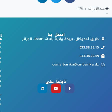
عدد الزيارات:
478
اتصل بنا
رو
م
طريق أمدوكال، بريكة ولاية باتنة، 05001، الجزائر
و
033.38.22.15
ا
ا
033.38.22.09
و
ا
cuniv_barika@cu-barika.dz
ا
ا
تابعنا على
ل
ا
د
ا
ا