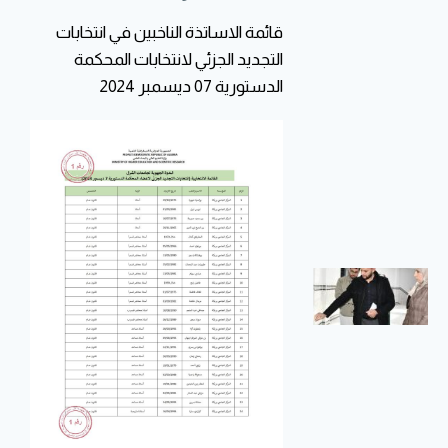
لمراقبة
قائمة الاساتذة الناخبين في انتخابات
تحضير
التجديد الجزئي لانتخابات المحكمة
وجبة
الدستورية 07 ديسمبر 2024
الإفطار
في إطار
متابعة وضعية
الإطعام
والنظافة على
مستوى
الإقامات
الجامعية،
تدشين
المكتبة
الرقمية
ووضعها
حيّز
الخدمة
بالمركز