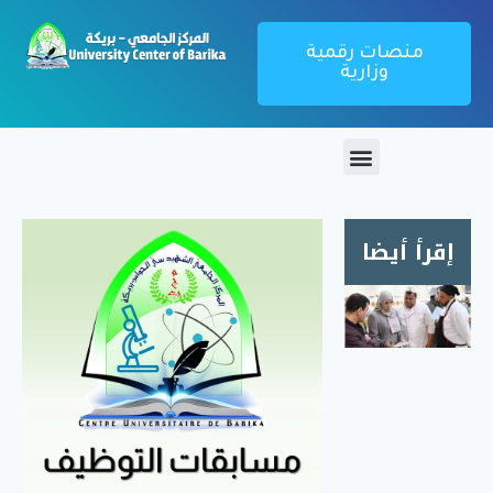
منصات رقمية
وزارية
إقرأ أيضا
زيارة
ميدانية
لمطعم
الإقامة
الجامعية
1000
سرير
بريكة