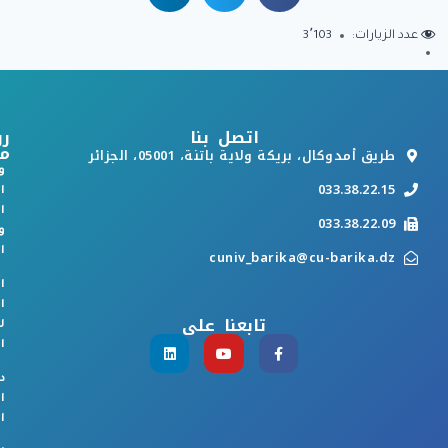
عدد الزيارات:
3٬103
اتصل بنا
رو
م
طريق أمدوكال، بريكة ولاية باتنة، 05001، الجزائر
و
033.38.22.15
ا
ا
033.38.22.09
و
ا
cuniv_barika@cu-barika.dz
ا
ا
تابعنا على
ل
ا
د
ا
ا