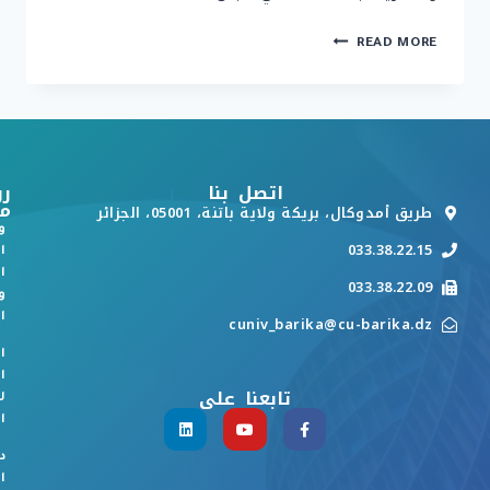
READ MORE
اتصل بنا
رو
م
طريق أمدوكال، بريكة ولاية باتنة، 05001، الجزائر
و
033.38.22.15
ا
ا
033.38.22.09
و
ا
cuniv_barika@cu-barika.dz
ا
ا
تابعنا على
ل
ا
د
ا