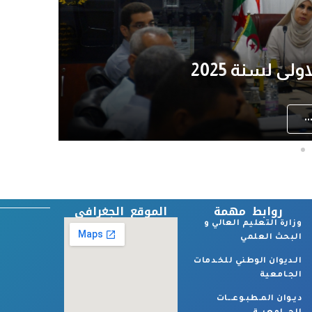
ة
ة عمار مدير جامعة المسيلة و البروفيسور شهيرة بولحية
.
روابط مهمة
الموقع الجغرافي
وزارة التعليم العالي و
البحث العلمي
الـديوان الوطني للخـدمات
الجـامعية
ديـوان المـطبـوعـــات