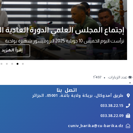
إجتماع مجلس ادارة المركز الجامعي بريك
إجتماع مجلس ادارة المركز الجامعي بريكة برئاسة البروفيسور بودلاع
مديرة المركز الجامعي بريكة
إقرأ المزيد ..
عدد الزيارات:
1٬497
اتصل بنا
طريق أمدوكال، بريكة ولاية باتنة، 05001، الجزائر
033.38.22.15
033.38.22.09
cuniv_barika@cu-barika.dz