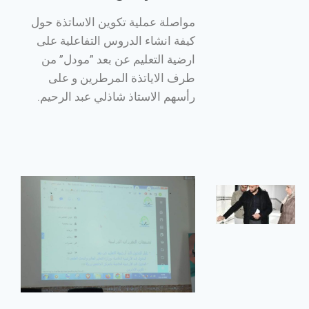
لمراقبة
مواصلة عملية تكوين الاساتذة حول
تحضير
كيفة انشاء الدروس التفاعلية على
وجبة
ارضية التعليم عن بعد ”مودل” من
الإفطار
طرف الاياتذة المرطرين و على
في إطار
متابعة وضعية
رأسهم الاستاذ شاذلي عبد الرحيم.
الإطعام
والنظافة على
مستوى
الإقامات
الجامعية،
تدشين
المكتبة
الرقمية
ووضعها
حيّز
الخدمة
بالمركز