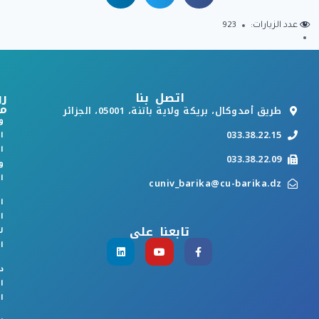
عدد الزيارات:
923
اتصل بنا
رو
م
طريق أمدوكال، بريكة ولاية باتنة، 05001، الجزائر
و
033.38.22.15
ا
ا
033.38.22.09
و
ا
cuniv_barika@cu-barika.dz
ا
ا
تابعنا على
ل
ا
د
ا
ا