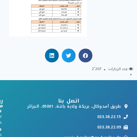
عدد الزيارات:
2٬207
اتصل بنا
رو
م
طريق أمدوكال، بريكة ولاية باتنة، 05001، الجزائر
و
033.38.22.15
ا
ا
033.38.22.09
و
ا