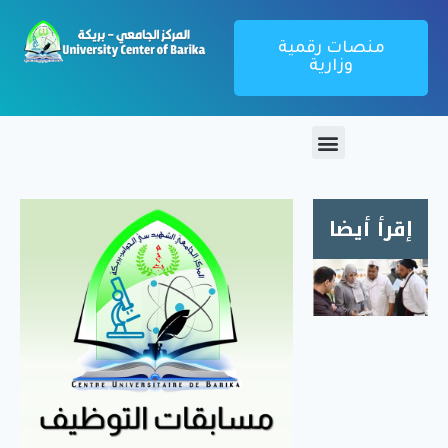
منصات رقمية
وزارية
إقرأ أيضا
زيارة
ميدانية
لمطعم
الإقامة
الجامعية
1000
سرير
بريكة