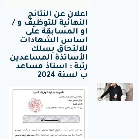
لمراقبة
اعلان عن النتائج
تحضير
النهائية للتوظيف و /
وجبة
او المسابقة على
الإفطار
في إطار
اساس الشهادات
متابعة وضعية
الإطعام
للالتحاق بسلك
والنظافة على
الأساتذة المساعدين
مستوى
الإقامات
رتبة : استاذ مساعد
الجامعية،
ب لسنة 2024
تدشين
المكتبة
الرقمية
ووضعها
حيّز
الخدمة
بالمركز