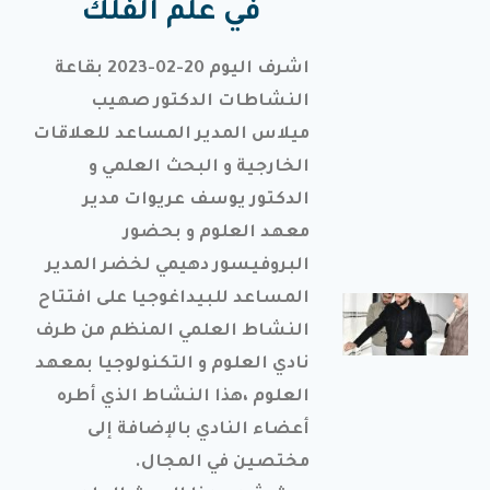
في علم الفلك
لمراقبة
تحضير
اشرف اليوم 20-02-2023 بقاعة
وجبة
النشاطات الدكتور صهيب
الإفطار
في إطار
ميلاس المدير المساعد للعلاقات
متابعة وضعية
الإطعام
الخارجية و البحث العلمي و
والنظافة على
الدكتور يوسف عريوات مدير
مستوى
الإقامات
معهد العلوم و بحضور
الجامعية،
البروفيسور دهيمي لخضر المدير
المساعد للبيداغوجيا على افتتاح
تدشين
النشاط العلمي المنظم من طرف
المكتبة
الرقمية
نادي العلوم و التكنولوجيا بمعهد
ووضعها
العلوم ،هذا النشاط الذي أطره
حيّز
أعضاء النادي بالإضافة إلى
الخدمة
مختصين في المجال.
بالمركز