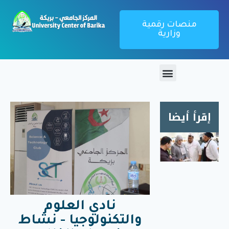
منصات رقمية
وزارية
إقرأ أيضا
زيارة
ميدانية
لمطعم
الإقامة
الجامعية
1000
نادي العلوم
سرير
والتكنولوجيا - نشاط
بريكة