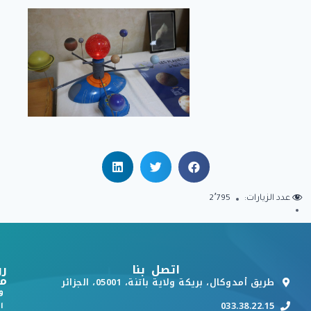
عدد الزيارات:
2٬795
اتصل بنا
رو
م
طريق أمدوكال، بريكة ولاية باتنة، 05001، الجزائر
و
033.38.22.15
ا