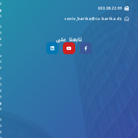
ا
033.38.22.09
و
ا
cuniv_barika@cu-barika.dz
ا
ا
تابعنا على
ل
ا
د
ا
ا
ا
ا
ل
ا
و
ا
ا
ا
ل