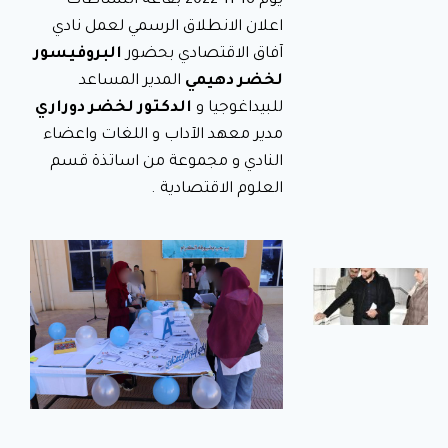
يوم 16-11-2022 بقاعة النشاطات
لمراقبة
اعلان الانطلاق الرسمي لعمل نادي
تحضير
آفاق الاقتصادي بحضور
البروفيسور
وجبة
لخضر دهيمي
المدير المساعد
الإفطار
للبيداغوجيا و
الدكتور لخضر دوراري
في إطار
مدير معهد الآداب و اللغات واعضاء
متابعة وضعية
الإطعام
النادي و مجموعة من اساتذة قسم
والنظافة على
مستوى
العلوم الاقتصادية .
الإقامات
الجامعية،
تدشين
المكتبة
الرقمية
ووضعها
حيّز
الخدمة
بالمركز