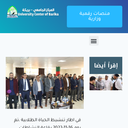
منصات رقمية
وزارية
إقرأ أيضا
زيارة
ميدانية
لمطعم
الإقامة
الجامعية
1000
في اطار تنشيط الحياة الطلابية ،تم
سرير
بريكة