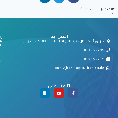
عدد الزيارات:
2٬104
اتصل بنا
رو
م
طريق أمدوكال، بريكة ولاية باتنة، 05001، الجزائر
و
033.38.22.15
ا
ا
033.38.22.09
و
ا
cuniv_barika@cu-barika.dz
ا
ا
تابعنا على
ل
ا
د
ا
ا