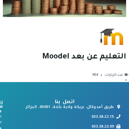
التعليم عن بعد Moodel
عدد الزيارات:
964
اتصل بنا
رو
م
طريق أمدوكال، بريكة ولاية باتنة، 05001، الجزائر
و
033.38.22.15
ا
ا
033.38.22.09
و