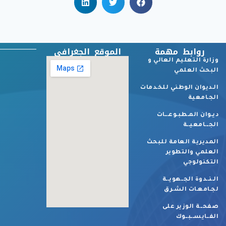
روابط مهمة
الموقع الجغرافي
وزارة التعليم العالي و
البحث العلمي
الـديوان الوطني للخـدمات
الجـامعية
ديـوان المـطبـوعـــات
الجـــامعيــة
المديرية العامة للبحث
العلمي والتطوير
التكنولوجي
الـنــدوة الجــهويــة
لجـامعـات الشـرق
صفحــة الوزير على
الفــايســبــوك