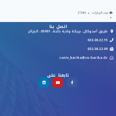
عدد الزيارات:
2٬043
اتصل بنا
طريق أمدوكال، بريكة ولاية باتنة، 05001، الجزائر
033.38.22.15
033.38.22.09
cuniv_barika@cu-barika.dz
تابعنا على