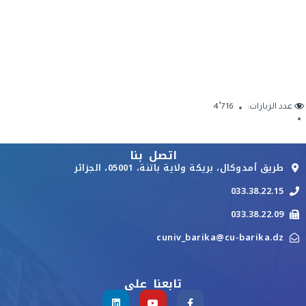
عدد الزيارات:
4٬716
اتصل بنا
طريق أمدوكال، بريكة ولاية باتنة، 05001، الجزائر
033.38.22.15
033.38.22.09
cuniv_barika@cu-barika.dz
تابعنا على