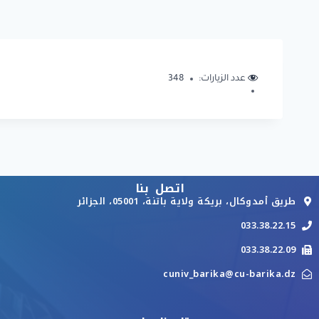
عدد الزيارات:
348
اتصل بنا
طريق أمدوكال، بريكة ولاية باتنة، 05001، الجزائر
033.38.22.15
033.38.22.09
cuniv_barika@cu-barika.dz