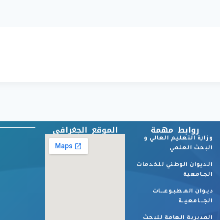
روابط مهمة
الموقع الجغرافي
وزارة التعليم العالي و
البحث العلمي
الـديوان الوطني للخـدمات
الجـامعية
ديـوان المـطبـوعـــات
الجـــامعيــة
المديرية العامة للبحث