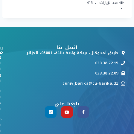
عدد الزيارات:
415
اتصل بنا
رو
م
طريق أمدوكال، بريكة ولاية باتنة، 05001، الجزائر
و
033.38.22.15
ا
ا
033.38.22.09
و
ا
cuniv_barika@cu-barika.dz
ا
ا
تابعنا على
ل
ا
د
ا
ا