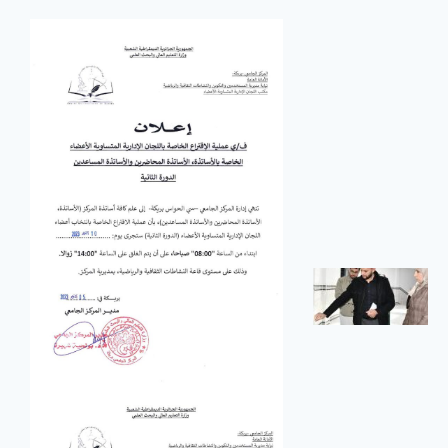
لمراقبة
تحضير
وجبة
الإفطار
في إطار
متابعة وضعية
الإطعام
والنظافة على
مستوى
الإقامات
الجامعية،
تدشين
المكتبة
الرقمية
ووضعها
حيّز
الخدمة
بالمركز