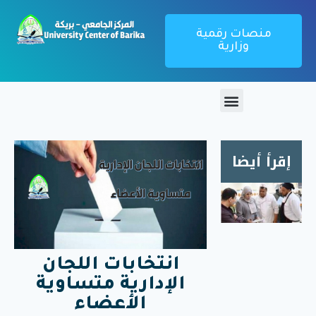
منصات رقمية
وزارية
إقرأ أيضا
زيارة
ميدانية
لمطعم
الإقامة
انتخابات اللجان
الجامعية
1000
الإدارية متساوية
سرير
الأعضاء
بريكة