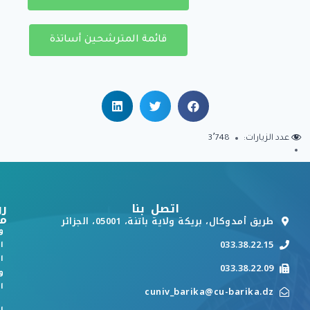
قائمة المترشحين أساتذة
عدد الزيارات:
3٬748
اتصل بنا
رو
م
طريق أمدوكال، بريكة ولاية باتنة، 05001، الجزائر
و
033.38.22.15
ا
ا
033.38.22.09
و
ا
cuniv_barika@cu-barika.dz