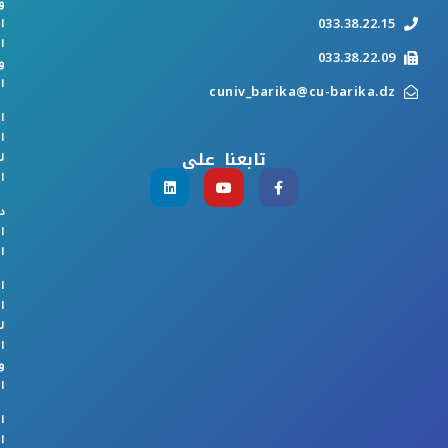
و
033.38.22.15
ا
ا
033.38.22.09
و
ا
cuniv_barika@cu-barika.dz
ا
ا
تابعنا على
ل
ا
د
ا
ا
ا
ا
ل
ا
و
ا
ا
ا