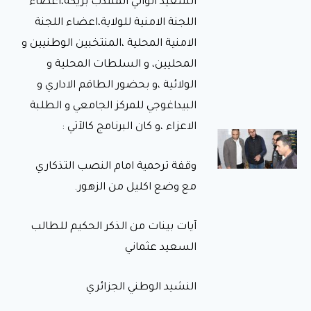
السعيد الوالي المنتدب بريكة،اعضاء
الجامعي
اللجنة الامنية للولاية،اعضاء اللجنة
بريكة
في إطار تنفيذ
الامنية المحلية ،المنتخبين الوطنيين و
سياسة
الوزارة
المحليين، و السلطات المحلية و
الوصية
الهادفة إلى
الولائية ،و بحضور الطاقم الاداري و
تعزيز الرقمنة
البيداغوجي للمركز الجامعي و الطلبة
الاعزاء ،و كان البرنامج كالآتي :
زيارة
تفقدية
وقفة ترحمية امام النصب التذكاري
لمطاعم
مع وضع اكليل من الزهور.
الإقامات
الجامعية
زيارة تفقدية
آيات بينات من الذكر الحكيم للطالب
لمطاعم
الإقامات
السعيد عثماني
الجامعية
النشيد الوطني الجزائري