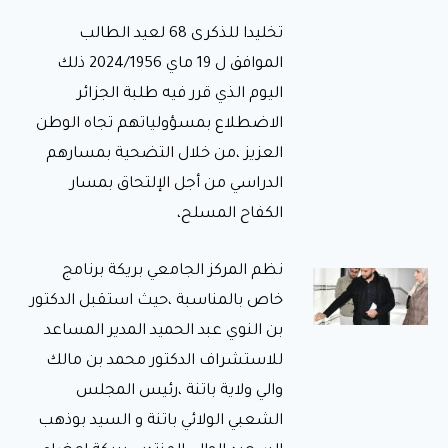
لمراقبة
تخليدا للذكرى 68 لعيد الطالب
تحضير
الموافق ل 19 ماي 2024/1956 ذلك
وجبة
اليوم الذي قرر فيه طلبة الجزائر
الإفطار
في إطار
الاضطلاع بمسؤولياتهم تجاه الوطن
متابعة وضعية
الإطعام
العزيز ،من خلال التضحية بمسارهم
والنظافة على
الدراسي من أجل الإلتحاق بمسار
مستوى
الإقامات
الكفاح المسلح،
الجامعية،
نظم المركز الجامعي بريكة برنامج
تدشين
خاص بالمناسبة ،حيث استقبل الدكتور
المكتبة
بن النوي عبد الحميد المدير المساعد
الرقمية
ووضعها
للاستشراف الدكتور محمد بن مالك
حيّز
والي ولاية باتنة ،رئيس المجلس
الخدمة
الشعبي الولائي باتنة و السيد بوذهب
بالمركز