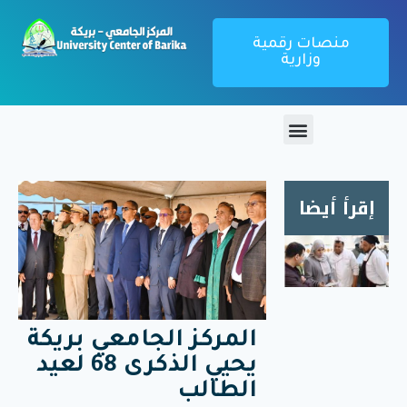
منصات رقمية
وزارية
إقرأ أيضا
زيارة
ميدانية
لمطعم
الإقامة
المركز الجامعي بريكة
الجامعية
1000
يحيي الذكرى 68 لعيد
سرير
الطالب
بريكة