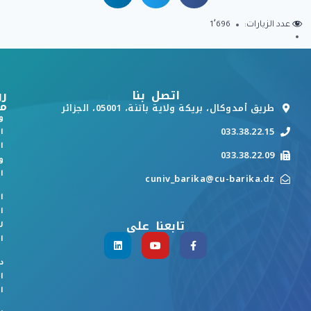
عدد الزيارات:
1٬696
اتصل بنا
رو
م
طريق أمدوكال، بريكة ولاية باتنة، 05001، الجزائر
و
033.38.22.15
ا
ا
033.38.22.09
و
ا
cuniv_barika@cu-barika.dz
ا
ا
تابعنا على
ل
ا
د
ا
ا