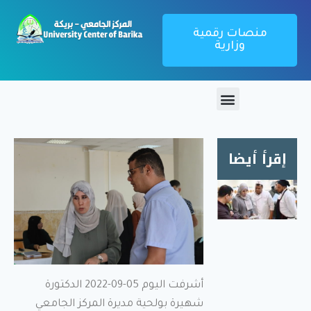
منصات رقمية
وزارية
إقرأ أيضا
زيارة
ميدانية
لمطعم
الإقامة
الجامعية
1000
أشرفت اليوم 05-09-2022 الدكتورة
سرير
شهيرة بولحية مديرة المركز الجامعي
بريكة