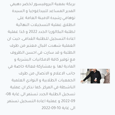
بريكة بمعية البروفيسور لخضر دهيمي
لمراقبة
المدير المساعد للبيداغوجيا و السيدة
تحضير
توهامي رشيدة الامينة العامة على
وجبة
انطلاق عملية التسجيلات النهائية
الإفطار
في إطار
لطلبة البكالوريا الجدد 2022 و كذا عملية
متابعة وضعية
اعادة التسجيل للطلبة القدامى، حيث ان
الإطعام
والنظافة على
العملية شهدت اقبال معتبر من طرف
مستوى
الإقامات
الطلبة و قد سارت في احسن الظروف
الجامعية،
مع توفير كافة الامكانيات البشرية و
المادية لها ،و بمشاركة فعالة خاصة في
تدشين
جانب الاعلام و الاتصال من طرف
المكتبة
الجمعيات الطلابية و النوادي العلمية
الرقمية
الناشطة في المركز ،كما نذكر ان عملية
ووضعها
تسجيل الطلبة الجدد تستمر الى غاية 08-
حيّز
09-2022 و عملية اعادة التسجيل تستمر
الخدمة
الى غاية 10-09-2022
بالمركز