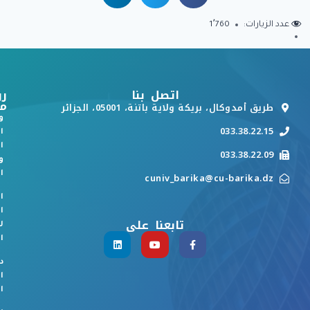
عدد الزيارات:
1٬760
اتصل بنا
رو
م
طريق أمدوكال، بريكة ولاية باتنة، 05001، الجزائر
و
033.38.22.15
ا
ا
033.38.22.09
و
ا
cuniv_barika@cu-barika.dz
ا
ا
تابعنا على
ل
ا
د
ا
ا