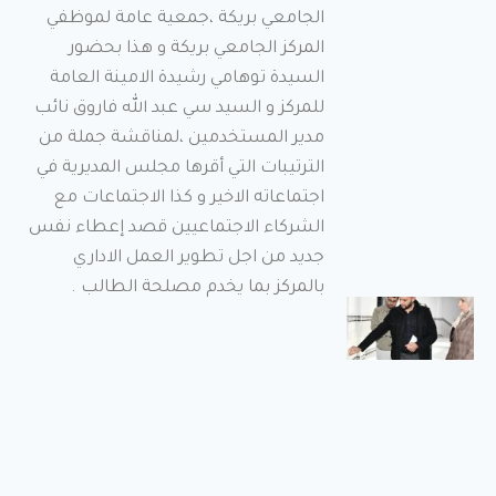
الجامعي بريكة ،جمعية عامة لموظفي
لمراقبة
المركز الجامعي بريكة و هذا بحضور
تحضير
السيدة توهامي رشيدة الامينة العامة
وجبة
للمركز و السيد سي عبد الله فاروق نائب
الإفطار
في إطار
مدير المستخدمين ،لمناقشة جملة من
متابعة وضعية
الترتيبات التي أقرها مجلس المديرية في
الإطعام
والنظافة على
اجتماعاته الاخير و كذا الاجتماعات مع
مستوى
الإقامات
الشركاء الاجتماعيين قصد إعطاء نفس
الجامعية،
جديد من اجل تطوير العمل الاداري
بالمركز بما يخدم مصلحة الطالب .
تدشين
المكتبة
الرقمية
ووضعها
حيّز
الخدمة
بالمركز