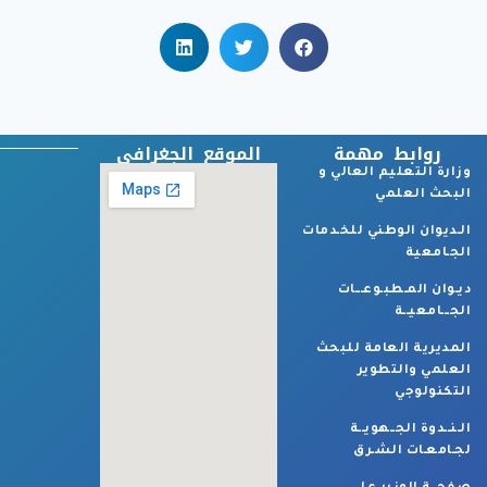
روابط مهمة
الموقع الجغرافي
وزارة التعليم العالي و
البحث العلمي
الـديوان الوطني للخـدمات
الجـامعية
ديـوان المـطبـوعـــات
الجـــامعيــة
المديرية العامة للبحث
العلمي والتطوير
التكنولوجي
الـنــدوة الجــهويــة
لجـامعـات الشـرق