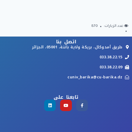
عدد الزيارات:
870
اتصل بنا
طريق أمدوكال، بريكة ولاية باتنة، 05001، الجزائر
033.38.22.15
033.38.22.09
cuniv_barika@cu-barika.dz
تابعنا على