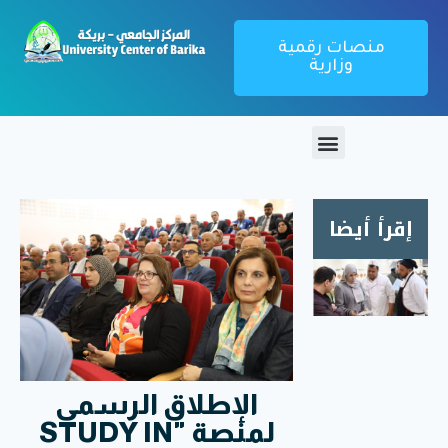
منصات رقمية
وزارية
إقرأ أيضا
زيارة
ميدانية
لمطعم
الإقامة
الجامعية
الإطلاق الرسمي
1000
سرير
لمنصة "STUDY IN
بريكة