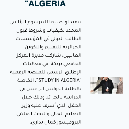
ALGERIA"
لمراقبة
تحضير
وجبة
تنفيدا وتطبيقا للمرسوم الرئاسي
الإفطار
المحدد لكيفيات وشروط قبول
في إطار
الطالب الدولي في المؤسسات
متابعة وضعية
الإطعام
الجزائرية للتعليم والتكوين
والنظافة على
مستوى
العاليين، شاركت مديرة المركز
الإقامات
الجامعية،
الجامعي بريكة. في فعاليات
الإطلاق الرسمي للمنصة الرقمية
“STUDY IN ALGERIA”، الخاصة
تدشين
المكتبة
بالطلبة الدوليين الراغبين في
الرقمية
الدراسة بالجزائر، وذلك خلال
ووضعها
الحفل الذي أشرف عليه وزير
حيّز
التعليم العالي والبحث العلمي
الخدمة
البروفيسور كمال بداري.
بالمركز