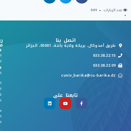
عدد الزيارات:
849
اتصل بنا
رو
م
طريق أمدوكال، بريكة ولاية باتنة، 05001، الجزائر
و
033.38.22.15
ا
ا
033.38.22.09
و
ا
cuniv_barika@cu-barika.dz
ا
ا
تابعنا على
ل
ا
د
ا
ا