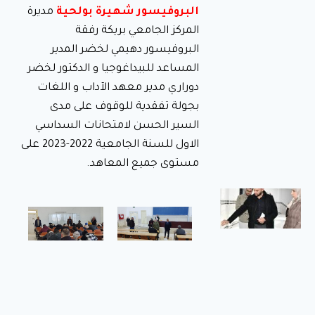
البروفيسور شهيرة بولحية
مديرة
لمراقبة
المركز الجامعي بريكة رفقة
تحضير
البروفيسور دهيمي لخضر المدير
وجبة
المساعد للبيداغوجيا و الدكتور لخضر
الإفطار
في إطار
دوراري مدير معهد الآداب و اللغات
متابعة وضعية
بجولة تفقدية للوقوف على مدى
الإطعام
والنظافة على
السير الحسن لامتحانات السداسي
مستوى
الإقامات
الاول للسنة الجامعية 2022-2023 على
الجامعية،
مستوى جميع المعاهد.
تدشين
المكتبة
الرقمية
ووضعها
حيّز
الخدمة
بالمركز