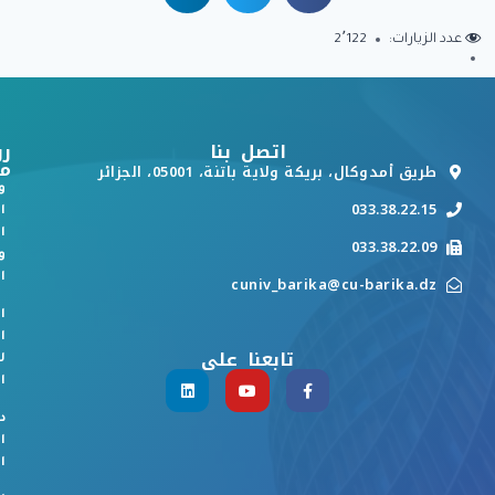
عدد الزيارات:
2٬122
اتصل بنا
رو
م
طريق أمدوكال، بريكة ولاية باتنة، 05001، الجزائر
و
033.38.22.15
ا
ا
033.38.22.09
و
ا
cuniv_barika@cu-barika.dz
ا
ا
تابعنا على
ل
ا
د
ا
ا