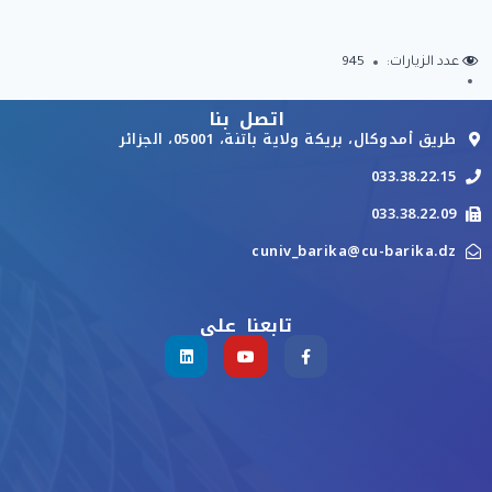
عدد الزيارات:
945
اتصل بنا
طريق أمدوكال، بريكة ولاية باتنة، 05001، الجزائر
033.38.22.15
033.38.22.09
cuniv_barika@cu-barika.dz
تابعنا على