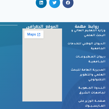
روابط مهمة
الموقع الجغرافي
وزارة التعليم العالي و
البحث العلمي
الـديوان الوطني للخـدمات
الجـامعية
ديـوان المـطبـوعـــات
الجـــامعيــة
المديرية العامة للبحث
العلمي والتطوير
التكنولوجي
الـنــدوة الجــهويــة
لجـامعـات الشـرق
صفحــة الوزير على
الفــايســبــوك