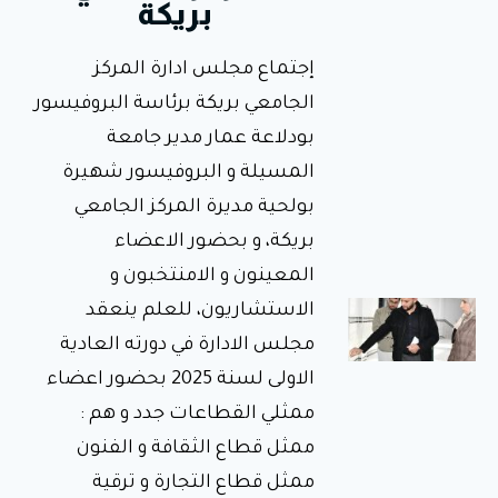
بريكة
لمراقبة
تحضير
إجتماع مجلس ادارة المركز
وجبة
الجامعي بريكة برئاسة البروفيسور
الإفطار
في إطار
بودلاعة عمار مدير جامعة
متابعة وضعية
الإطعام
المسيلة و البروفيسور شهيرة
والنظافة على
مستوى
بولحية مديرة المركز الجامعي
الإقامات
الجامعية،
بريكة، و بحضور الاعضاء
المعينون و الامنتخبون و
الاستشاريون، للعلم ينعقد
تدشين
المكتبة
مجلس الادارة في دورته العادية
الرقمية
الاولى لسنة 2025 بحضور اعضاء
ووضعها
ممثلي القطاعات جدد و هم :
حيّز
ممثل قطاع الثقافة و الفنون
الخدمة
بالمركز
ممثل قطاع التجارة و ترقية