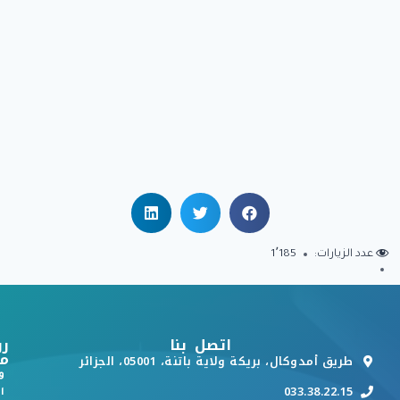
عدد الزيارات:
1٬185
اتصل بنا
رو
م
طريق أمدوكال، بريكة ولاية باتنة، 05001، الجزائر
و
033.38.22.15
ا