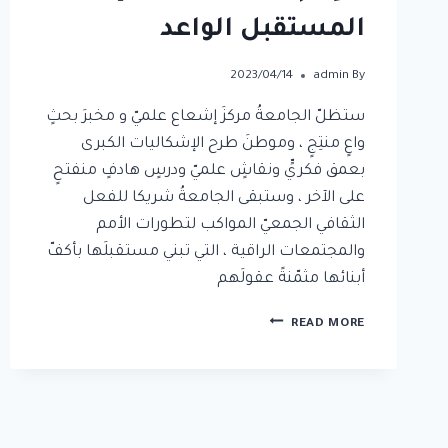
المستقبل الواعد
2023/04/14
admin
By
ستظلّ الجامعةُ مركزَ إشعاع علميّ و مخبرَ بحثٍ
واعٍ منتِجٍ ، وموطنَ طرح الإشكاليات الكبرى
بعمق فكريٍّ ونقاشٍ علميّ ودرسٍ هادفٍ منفتحٍ
على الآخر ، وستبقى الجامعةُ شريكا للفعل
الثقافي الجمعيّ المواكب لتطورات الأمم
والمجتمعات الراقية ، التي تبني مستقبلَها بأكفّ
أبنائها مثمّنةً عقولَهم
READ MORE