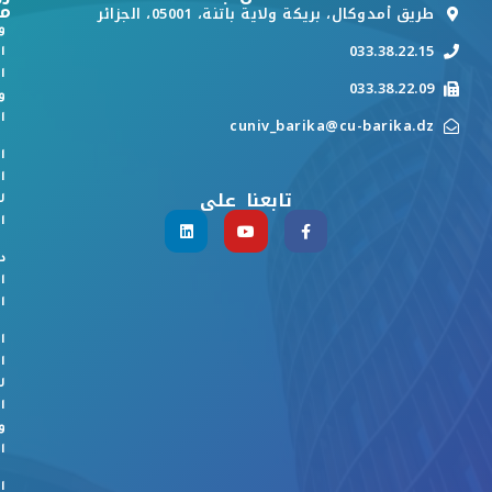
م
طريق أمدوكال، بريكة ولاية باتنة، 05001، الجزائر
و
033.38.22.15
ا
ا
033.38.22.09
و
ا
cuniv_barika@cu-barika.dz
ا
ا
تابعنا على
ل
ا
د
ا
ا
ا
ا
ل
ا
و
ا
ا