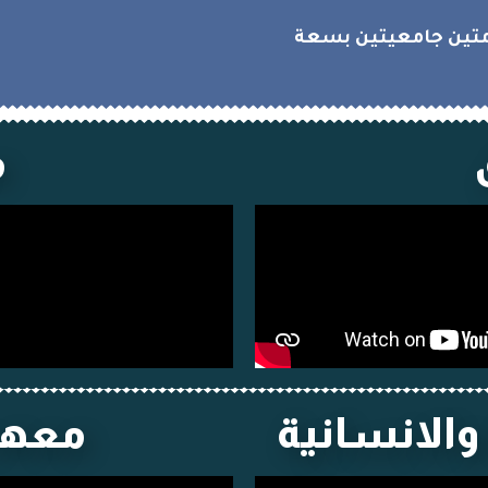
امتين جامعيتين بسعة
م
والانسانية
معهد 