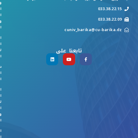
و
033.38.22.15
ا
ا
033.38.22.09
و
ا
cuniv_barika@cu-barika.dz
ا
ا
تابعنا على
ل
ا
د
ا
ا
ا
ا
ل
ا
و
ا
ا
ا