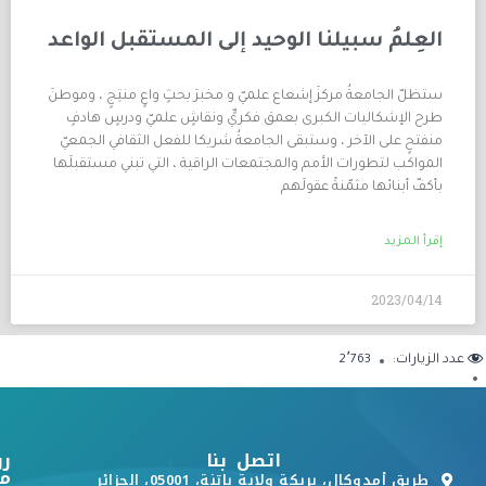
العِلمُ سبيلنا الوحيد إلى المستقبل الواعد
ستظلّ الجامعةُ مركزَ إشعاع علميّ و مخبرَ بحثٍ واعٍ منتِجٍ ، وموطنَ
طرح الإشكاليات الكبرى بعمق فكريٍّ ونقاشٍ علميّ ودرسٍ هادفٍ
منفتحٍ على الآخر ، وستبقى الجامعةُ شريكا للفعل الثقافي الجمعيّ
المواكب لتطورات الأمم والمجتمعات الراقية ، التي تبني مستقبلَها
بأكفّ أبنائها مثمّنةً عقولَهم
إقرأ المزيد
2023/04/14
عدد الزيارات:
2٬763
اتصل بنا
رو
م
طريق أمدوكال، بريكة ولاية باتنة، 05001، الجزائر