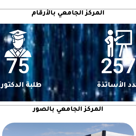
المركز الجامعي بالأرقام
75
257
د الأساتذة
طلبة الدكتورا
المركز الجامعي بالصور