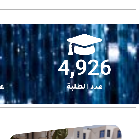
4,926
عدد الطلبة
عد