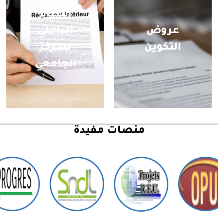
النظام
عروض
الداخلي
التكوين
للمركز
الجامعي
منصات مفيدة