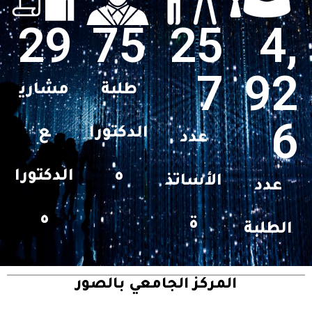
29
75
25
4,
7
92
طلبة
مشاري
6
الدكتورا
ع
عدد
ه
الدكتورا
الأساتذ
عدد
ه
ة
الطلبة
المركز الجامعي بالصور