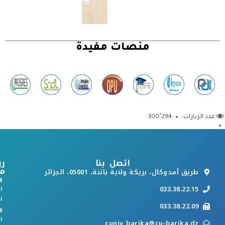
منصات مفيدة
عدد الزيارات:
300٬294
اتصل بنا
رو
م
طريق أمدوكال، بريكة ولاية باتنة، 05001، الجزائر
و
033.38.22.15
ا
ا
033.38.22.09
و
ا
cuniv_barika@cu-barika.dz