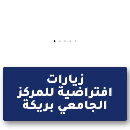
كل ما يتعلق بتطبيق webetu
إقرأ المزيد
زيارات
افتراضية للمركز
الجامعي بريكة