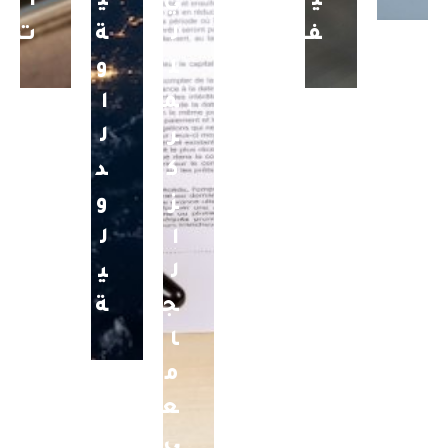
ي
ي
ي
ا
ف
ل
ة
ت
ل
و
م
ا
ر
ل
ك
د
ز
و
ا
ل
ل
ي
ج
ة
ا
م
ع
ي