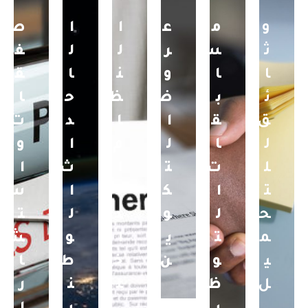
و
م
ع
ا
ا
ص
ث
س
ر
ل
ل
ف
ا
ا
و
ن
ا
ق
ئ
ب
ض
ظ
ح
ا
ق
ق
ا
ا
د
ت
ل
ا
ل
م
ا
و
ل
ت
ت
ا
ث
ا
ت
ا
ك
ل
ا
س
ح
ل
و
د
ل
ت
م
ت
ي
ا
و
ش
ي
و
ن
خ
ط
ا
ل
ظ
ل
ن
ر