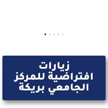
كل ما يتعلق بتطبيق webetu
إقرأ المزيد
زيارات
افتراضية للمركز
الجامعي بريكة