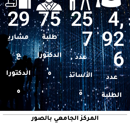
29
75
25
4,
7
92
طلبة
مشاري
6
الدكتورا
ع
عدد
ه
الدكتورا
الأساتذ
عدد
ه
ة
الطلبة
المركز الجامعي بالصور