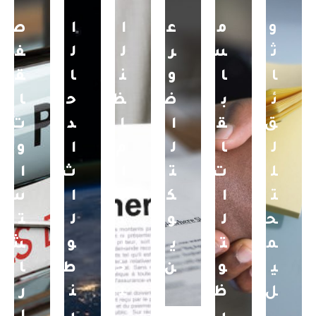
و
م
ع
ا
ا
ص
ث
س
ر
ل
ل
ف
ا
ا
و
ن
ا
ق
ئ
ب
ض
ظ
ح
ا
ق
ق
ا
ا
د
ت
ل
ا
ل
م
ا
و
ل
ت
ت
ا
ث
ا
ت
ا
ك
ل
ا
س
ح
ل
و
د
ل
ت
م
ت
ي
ا
و
ش
ي
و
ن
خ
ط
ا
ل
ظ
ل
ن
ر