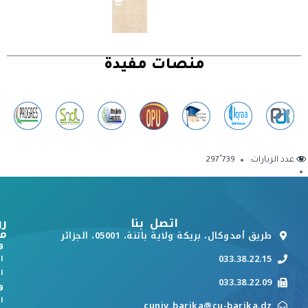
منصات مفيدة
عدد الزيارات:
297٬739
اتصل بنا
رو
م
طريق أمدوكال، بريكة ولاية باتنة، 05001، الجزائر
و
033.38.22.15
ا
ا
033.38.22.09
و
ا
cuniv_barika@cu-barika.dz