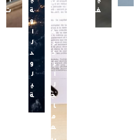
ي
ي
ي
ا
ف
ل
ة
ت
ل
و
م
ا
ر
ل
ك
د
ز
و
ا
ل
ل
ي
ج
ة
ا
م
ع
ي