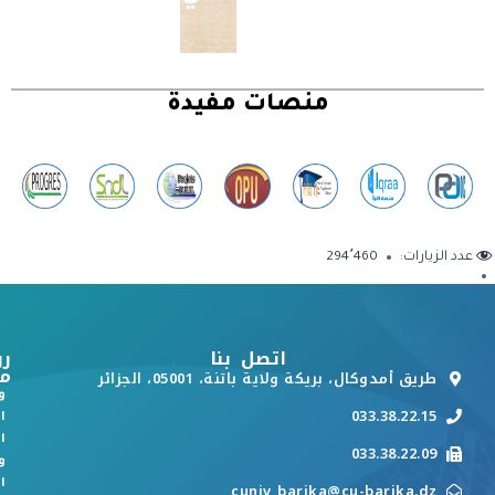
منصات مفيدة
عدد الزيارات:
294٬460
اتصل بنا
رو
م
طريق أمدوكال، بريكة ولاية باتنة، 05001، الجزائر
و
033.38.22.15
ا
ا
033.38.22.09
و
ا
cuniv_barika@cu-barika.dz