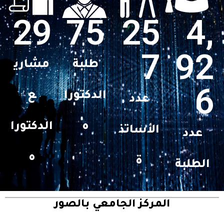
29
75
25
4,
7
92
طلبة
مشاري
6
الدكتورا
ع
عدد
ه
الدكتورا
الأساتذ
عدد
ه
ة
الطلبة
المركز الجامعي بالصور