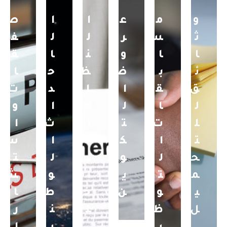
و
م
ع
ا
ا
ص
ث
س
ر
ل
ل
ف
ا
ا
و
ن
ا
ق
ئ
ب
ض
ظ
ح
ا
ق
ق
ا
ا
د
ت
ل
ا
ل
م
ا
و
ل
ت
ت
ا
ث
ا
ت
ا
ك
ل
ا
س
ح
ل
و
د
ل
ت
م
ت
ي
ا
و
ش
ي
و
ن
خ
ط
ا
ل
ظ
ل
ن
ر