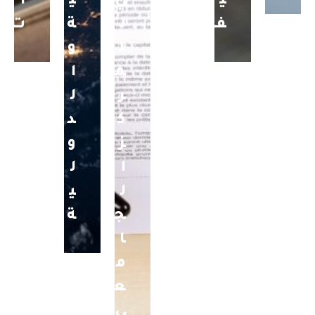
ي
ي
ي
ا
ف
ل
ة
ت
ل
و
م
ا
ر
ل
ك
د
ز
و
ا
ل
ل
ي
ج
ة
ا
م
ع
ي