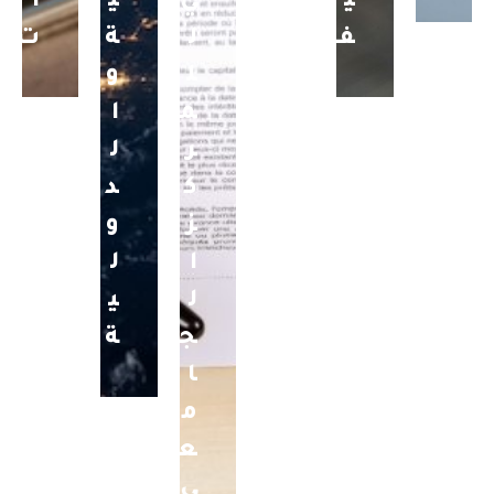
ي
ي
ي
ا
ف
ل
ة
ت
ل
و
م
ا
ر
ل
ك
د
ز
و
ا
ل
ل
ي
ج
ة
ا
م
ع
ي