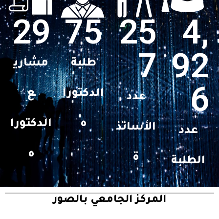
29
75
25
4,
7
92
طلبة
مشاري
6
الدكتورا
ع
عدد
ه
الدكتورا
الأساتذ
عدد
ه
ة
الطلبة
المركز الجامعي بالصور