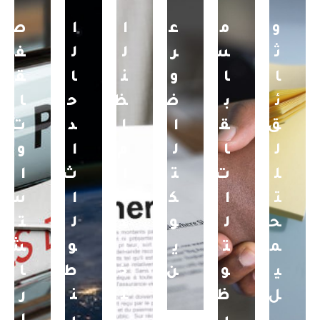
و
م
ع
ا
ا
ص
ث
س
ر
ل
ل
ف
ا
ا
و
ن
ا
ق
ئ
ب
ض
ظ
ح
ا
ق
ق
ا
ا
د
ت
ل
ا
ل
م
ا
و
ل
ت
ت
ا
ث
ا
ت
ا
ك
ل
ا
س
ح
ل
و
د
ل
ت
م
ت
ي
ا
و
ش
ي
و
ن
خ
ط
ا
ل
ظ
ل
ن
ر