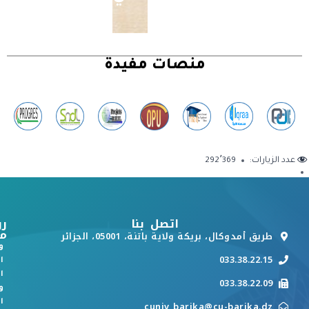
منصات مفيدة
عدد الزيارات:
292٬369
اتصل بنا
رو
م
طريق أمدوكال، بريكة ولاية باتنة، 05001، الجزائر
و
033.38.22.15
ا
ا
033.38.22.09
و
ا
cuniv_barika@cu-barika.dz