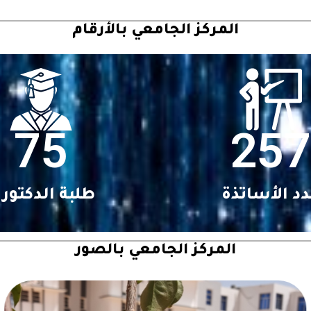
المركز الجامعي بالأرقام
75
257
د الأساتذة
طلبة الدكتورا
المركز الجامعي بالصور