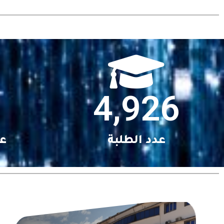
4,926
عدد الطلبة
عد