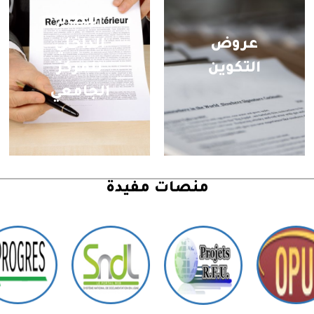
النظام
عروض
الداخلي
التكوين
للمركز
الجامعي
منصات مفيدة