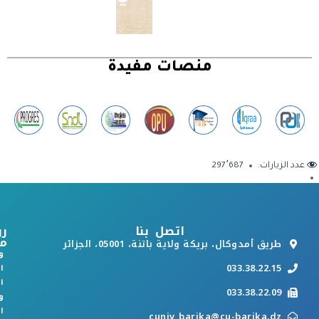
منصات مفيدة
عدد الزيارات:
297٬687
اتصل بنا
رو
م
طريق أمدوكال، بريكة ولاية باتنة، 05001، الجزائر
و
033.38.22.15
ا
ا
033.38.22.09
و
ا
cuniv_barika@cu-barika.dz