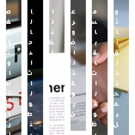
و
م
ع
ا
ا
ص
ث
س
ر
ل
ل
ف
ا
ا
و
ن
ا
ق
ئ
ب
ض
ظ
ح
ا
ق
ق
ا
ا
د
ت
ل
ا
ل
م
ا
و
ل
ت
ت
ا
ث
ا
ت
ا
ك
ل
ا
س
ح
ل
و
د
ل
ت
م
ت
ي
ا
و
ش
ي
و
ن
خ
ط
ا
ل
ظ
ل
ن
ر