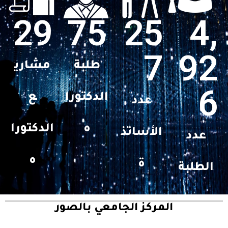
29
75
25
4,
7
92
طلبة
مشاري
6
الدكتورا
ع
عدد
ه
الدكتورا
الأساتذ
عدد
ه
ة
الطلبة
المركز الجامعي بالصور