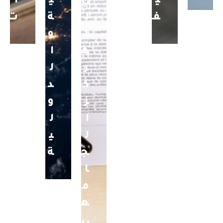
ي
ي
ي
ا
ف
ل
ة
ت
ل
و
م
ا
ر
ل
ك
د
ز
و
ا
ل
ل
ي
ج
ة
ا
م
ع
ي