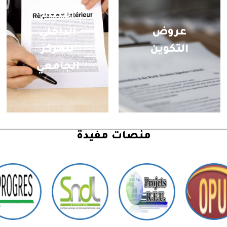
النظام
عروض
الداخلي
التكوين
للمركز
الجامعي
منصات مفيدة