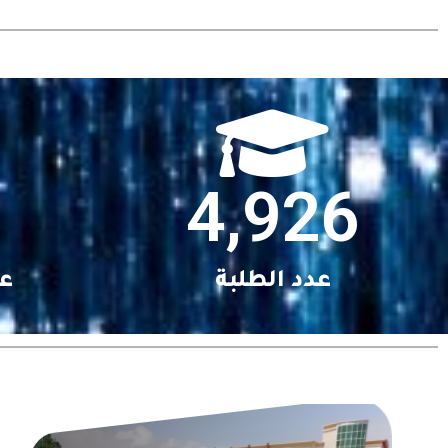
4,926
عدد الطلبة
عد