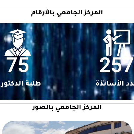
المركز الجامعي بالأرقام
75
257
د الأساتذة
طلبة الدكتورا
المركز الجامعي بالصور