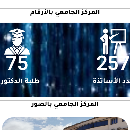
المركز الجامعي بالأرقام
75
257
د الأساتذة
طلبة الدكتورا
المركز الجامعي بالصور