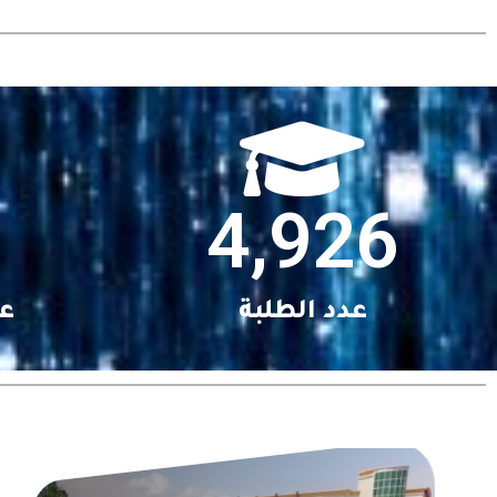
4,926
عدد الطلبة
عد