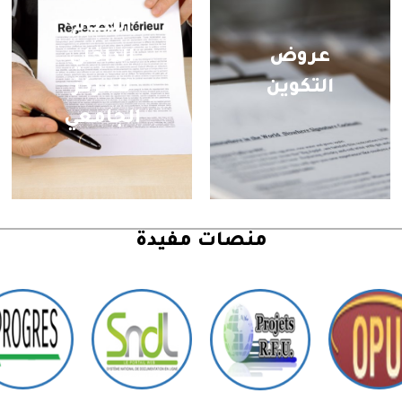
النظام
عروض
الداخلي
التكوين
للمركز
الجامعي
منصات مفيدة