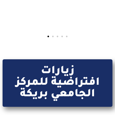
كل ما يتعلق بتطبيق webetu
إقرأ المزيد
زيارات
افتراضية للمركز
الجامعي بريكة