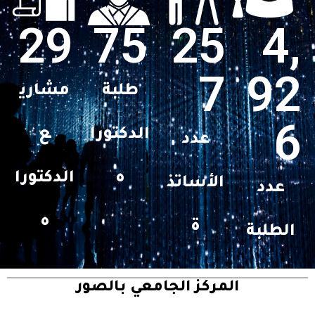
29
75
25
4,
7
92
طلبة
مشاري
6
الدكتورا
ع
عدد
ه
الدكتورا
الأساتذ
عدد
ه
ة
الطلبة
المركز الجامعي بالصور