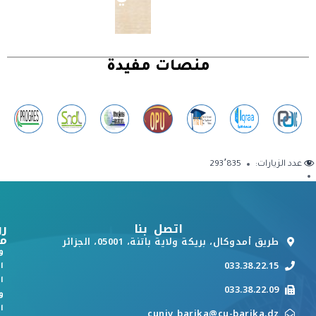
منصات مفيدة
عدد الزيارات:
293٬835
اتصل بنا
رو
م
طريق أمدوكال، بريكة ولاية باتنة، 05001، الجزائر
و
033.38.22.15
ا
ا
033.38.22.09
و
ا
cuniv_barika@cu-barika.dz