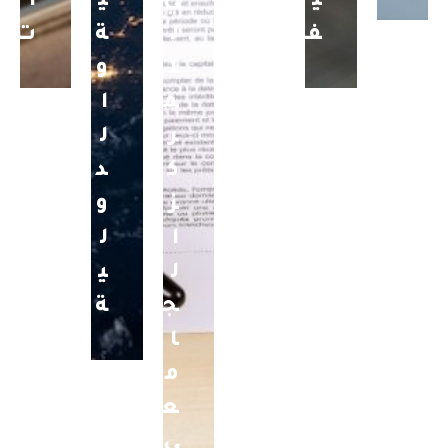
ي
ي
ي
ا
ف
ل
ة
ت
ل
و
م
ا
ر
ل
ك
د
ز
و
ا
ل
ل
ي
ج
ة
ا
م
ع
ي