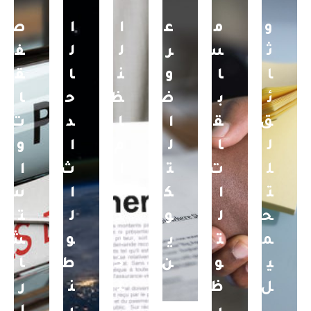
و
م
ع
ا
ا
ص
ث
س
ر
ل
ل
ف
ا
ا
و
ن
ا
ق
ئ
ب
ض
ظ
ح
ا
ق
ق
ا
ا
د
ت
ل
ا
ل
م
ا
و
ل
ت
ت
ا
ث
ا
ت
ا
ك
ل
ا
س
ح
ل
و
د
ل
ت
م
ت
ي
ا
و
ش
ي
و
ن
خ
ط
ا
ل
ظ
ل
ن
ر