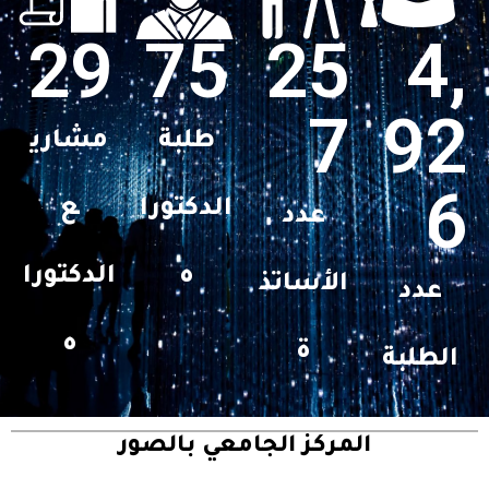
29
75
25
4,
7
92
طلبة
مشاري
6
الدكتورا
ع
عدد
ه
الدكتورا
الأساتذ
عدد
ه
ة
الطلبة
المركز الجامعي بالصور