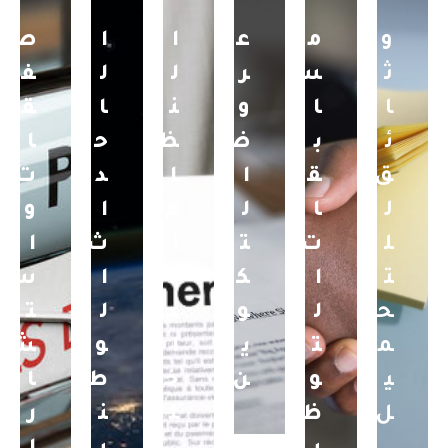
و
م
ع
ا
ا
ص
ث
س
ر
ل
ل
ف
ا
ا
و
ن
ا
ق
ئ
ب
ض
ظ
ح
ا
ق
ق
ا
ا
د
ت
ل
ا
ل
م
ا
و
ل
ت
ت
ا
ث
ا
ت
ا
ك
ل
ا
س
ح
ل
و
د
ل
ت
م
ت
ي
ا
و
ش
ي
و
ن
خ
ط
ا
ل
ظ
ل
ن
ر