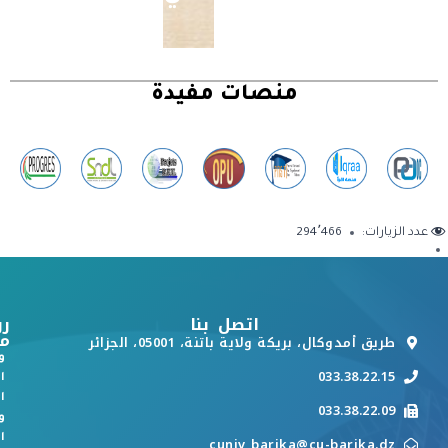
منصات مفيدة
عدد الزيارات:
294٬466
اتصل بنا
رو
م
طريق أمدوكال، بريكة ولاية باتنة، 05001، الجزائر
و
033.38.22.15
ا
ا
033.38.22.09
و
ا
cuniv_barika@cu-barika.dz