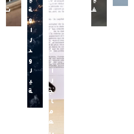
ي
ي
ي
ا
ف
ل
ة
ت
ل
و
م
ا
ر
ل
ك
د
ز
و
ا
ل
ل
ي
ج
ة
ا
م
ع
ي