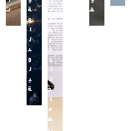
ي
ي
ي
ا
ف
ل
ة
ت
ل
و
م
ا
ر
ل
ك
د
ز
و
ا
ل
ل
ي
ج
ة
ا
م
ع
ي