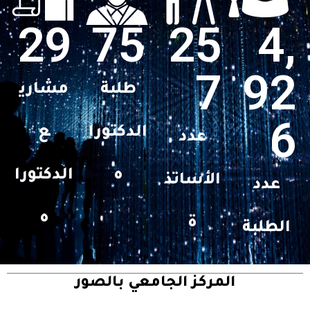
29
75
25
4,
7
92
طلبة
مشاري
6
الدكتورا
ع
عدد
ه
الدكتورا
الأساتذ
عدد
ه
ة
الطلبة
المركز الجامعي بالصور