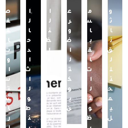
و
م
ع
ا
ا
ص
ث
س
ر
ل
ل
ف
ا
ا
و
ن
ا
ق
ئ
ب
ض
ظ
ح
ا
ق
ق
ا
ا
د
ت
ل
ا
ل
م
ا
و
ل
ت
ت
ا
ث
ا
ت
ا
ك
ل
ا
س
ح
ل
و
د
ل
ت
م
ت
ي
ا
و
ش
ي
و
ن
خ
ط
ا
ل
ظ
ل
ن
ر