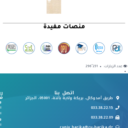
منصات مفيدة
عدد الزيارات:
296٬231
اتصل بنا
رو
م
طريق أمدوكال، بريكة ولاية باتنة، 05001، الجزائر
و
033.38.22.15
ا
ا
033.38.22.09
و
ا
cuniv_barika@cu-barika.dz